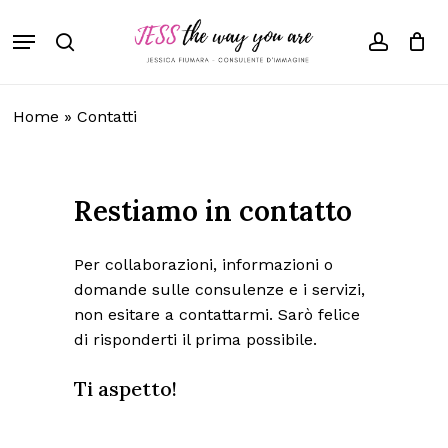
Skip
Menu
to
search
accoun
main
content
Home
»
Contatti
Restiamo
in
contatto
Per collaborazioni, informazioni o
domande sulle consulenze e i servizi,
non esitare a contattarmi. Sarò felice
di risponderti il prima possibile.
Ti aspetto!