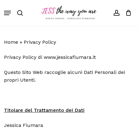
Skip
Menu
to
search
accoun
main
content
Home
»
Privacy Policy
Privacy Policy di
www.jessicafiumara.it
Questo Sito Web raccoglie alcuni Dati Personali dei
propri Utenti.
Titolare del Trattamento dei Dati
Jessica Fiumara